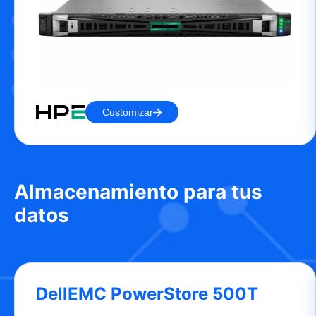
Customizar
Almacenamiento para tus
datos
DellEMC PowerStore 500T